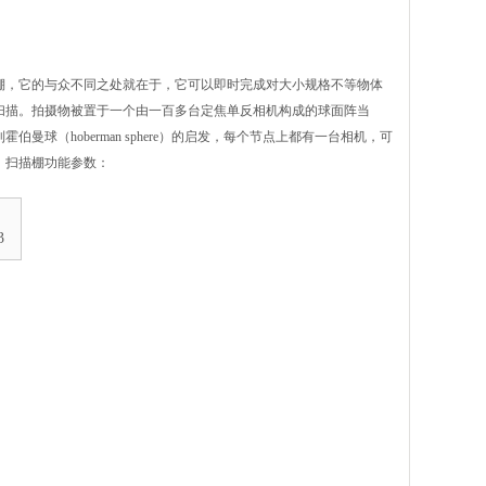
棚，它的与众不同之处就在于，它可以即时完成对大小规格不等物体
扫描。拍摄物被置于一个由一百多台定焦单反相机构成的球面阵当
伯曼球（hoberman sphere）的启发，每个节点上都有一台相机，可
。扫描棚功能参数：
3