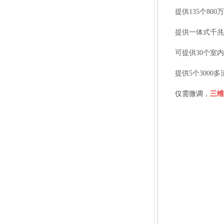
提供
135
个
800
万
提供一体式千兆网
可提供
30
个室内
提供
5
个
3000
多
仅需微调，
三维