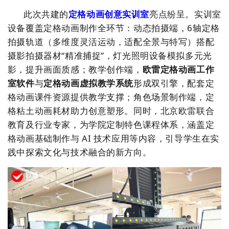
此次共建的
定格动画创意实训室
亮点
纷呈。
实训室
设备覆盖定格动画制作全环节：动态拍摄端，6
轴定格
拍摄轨道
（多维度灵活运动，适配全景与特写）搭配
摄影拍摄器材
“精准捕捉”，
灯光照明设备
模拟多元光
影，提升画面质感；教学创作端，
欧雷定格动画工作
室软件
与
定格动画虚拟教学系统
形成双引擎，配套
定
格动画课件资源
提供教学支撑；角色场景制作端，
定
格粘土动画耗材
助力创意塑形。同时，北京欧雷联合
教育及行业专家，为学院定制特色课程体系，涵盖定
格动画基础制作与 AI 技术应用等内容，引导学生在实
践中探索文化与技术融合的新方向。